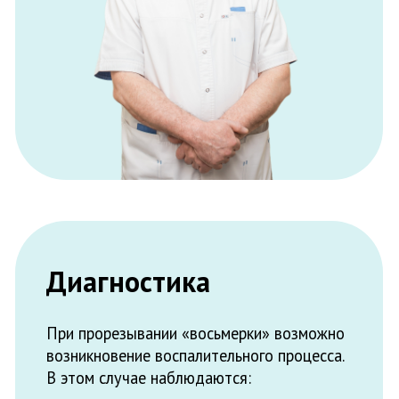
Диагностика
При прорезывании «восьмерки» возможно
возникновение воспалительного процесса.
В этом случае наблюдаются:
Боль и покраснение десны
Увеличение лимфатических узлов
Температура тела выше 37 градусов
В этом случае следует незамедлительно
обращаться в стоматологическую клинику.
При обращении с такими симптомами врач
сначала опрашивает пациента, а затем
проводит осмотр его ротовой полости.