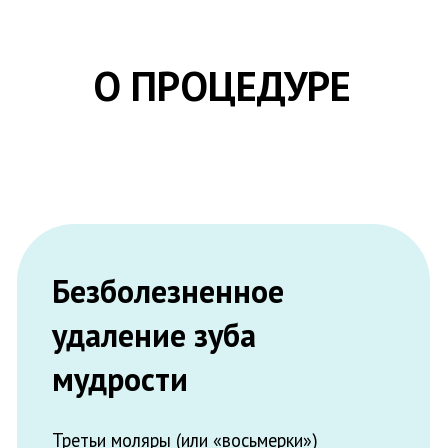
Безболезненное
удаление зуба
мудрости
Третьи моляры (или «восьмерки»)
появляются у человека в возрасте 18-25
лет. При их правильном росте, верном
расположении в челюстном ряду нет
необходимости прибегать к услугам
стоматолога. Но не всегда процесс
прорезывания протекает правильно. Если
наблюдаются патологии, обращайтесь
стоматологию «Аора» в Дзержинске: