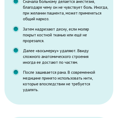
Обострении сердечно-сосудистых
заболеваний
Развитии инфекционных и вирусных
болезней
Острой почечной недостаточности
Беременности
+7 (8313) 28-00-
37