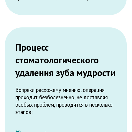
Затем надрезают десну, если моляр
покрыт костной тканью или ещё не
прорезался.
Далее «восьмерку» удаляют. Ввиду
сложного анатомического строения
иногда ее достают по частям.
После зашивается рана. В современной
медицине принято использовать нити,
которые впоследствии не требуется
удалять.
Противопоказания
Удалять «восьмерки» не рекомендуется при: