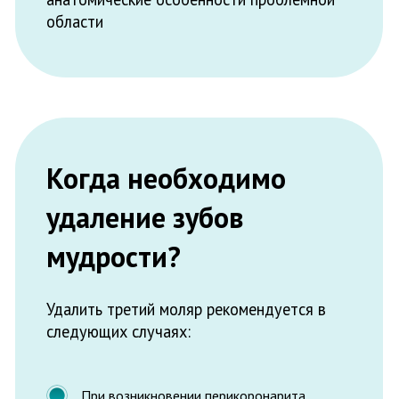
При возникновении перикоронарита,
выраженного нагноением или
восполнением капюшона
Если «восьмерка» неправильно
расположена в десне, поэтому мешает
пережевывать пищу
В челюстном ряду отсутствует
свободное место
Рядом расположенная единица начинает
из-за него разрушаться
Многих также интересует, сколько стоит
удалить зуб мудрости: стоимость
удаления индивидуальна и зависит от
сложности картины (количества корней,
расположения моляра в десне,
применяемых видов анестезии).