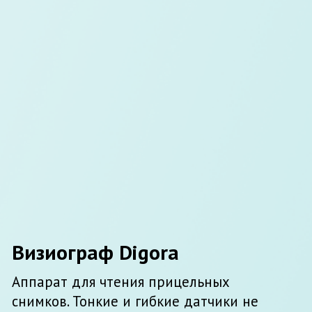
Томограф 3D
PAPAYA
Аппарат для 3D и панорамных снимков.