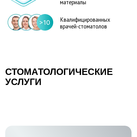
СТОМАТОЛОГИЧЕСКИЕ
УСЛУГИ
Имплантация
В костную ткань челюсти
вживляется титановый имплантат,
имитируя корень зуба.