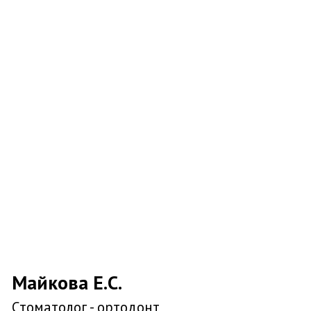
Баймакулова Г.А.
Стоматолог - терапевт - хирург (дети)
Подробнее