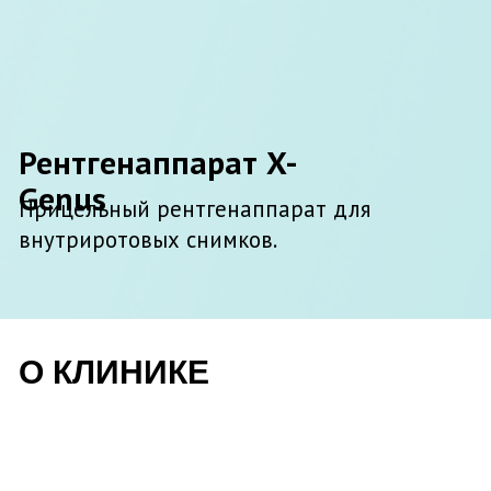
Все медики стоматологической клиники
это первоклассные специалисты,
постоянно повышающие свой
профессиональный уровень в лечении
зубов. Наши доктора принимают участие в
международных конференциях,
симпозиумах и выставках по имплантации
и реставрации зубов в зоне улыбки, как в
России, так и за рубежом и, кроме того,
проводят обучение своих коллег.
Мы оказываем все виды
стоматологических услуг: хирургическое
лечение, пломбирование,
эндодонтическое лечение,
протезирование, имплантация,
эстетическая стоматология,
профессиональная гигиена полости рта,