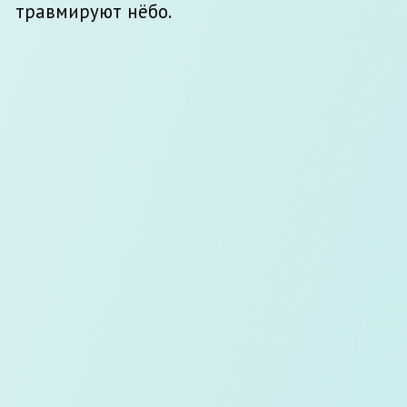
3D cканер Medit i500
Прибор для изготовления цифровых
слепков.