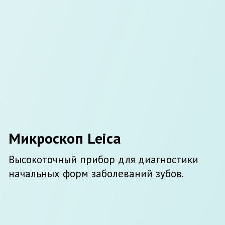
Визиограф Digora
Аппарат для чтения прицельных
снимков. Тонкие и гибкие датчики не
травмируют нёбо.