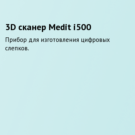
Стоматология Медикус
— одна из немногих
в Дзержинске, с опытом работы более 10
лет. Давнее сотрудничество с ведущими
производителями медицинского
оборудования и материалов, позволяет
использовать в работе клиники новейшие
разработки современной стоматологии.