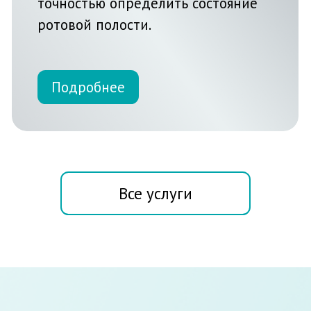
Все врачи-стоматологи окончили самые
престижные учебные заведения страны и
имеют опыт работы более 7 лет. Наши
пациенты обращаются к нам каждый раз,
когда сталкиваются с зубной болью. Мы
работаем ежедневно и помогаем срочно.
Высококачественные
материалы
В нашей работе мы используем только
высококачественные материалы и
новейшие технологии. Именно поэтому
стоматология “Медикус” - лучшее место, где
можно лечить зубы в Дзержинске.