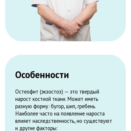
Остеофит (экзостоз) — это твердый
нарост костной ткани. Может иметь
разную форму: бугор, шип, гребень.
Наиболее часто на появление нароста
влияет наследственность, но существуют
и другие факторы:
Травмы
Воспалительные процессы
Эндокринные отклонения
Генетические аномалии
Сложное хирургическое удаление зуба
Если костная ткань срастается
неправильно, это может привести к