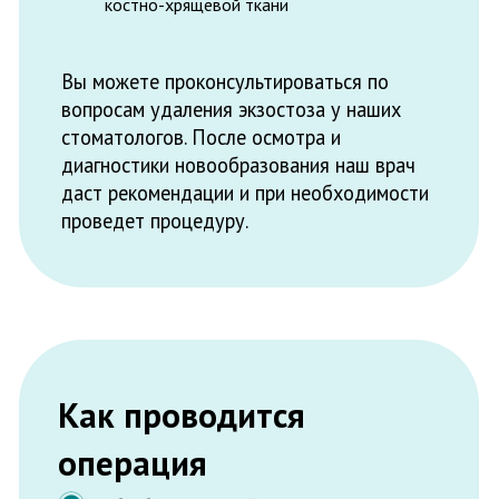
Надрезание десны
Устранение нароста специальными
инструментами
Шлифовка краев костной ткани
бормашиной
Наложение швов
Реабилитационный период после операции
обычно составляет от 2 до 5 дней. В это
время могут сохраняться боль и отечность
прооперированного места. Иногда
назначаются противовоспалительные и
обезболивающие препараты.
Удаление экзостоза в стоматологии
«Аора» проводится по доступной цене.
Узнать подробности о стоимости операции
вы можете во время приема у