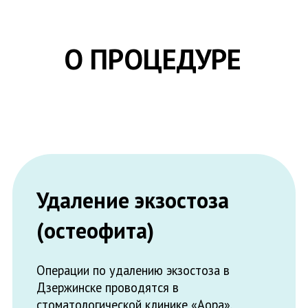
Удаление экзостоза
(остеофита)
Операции по удалению экзостоза в
Дзержинске проводятся в
стоматологической клинике «Аора».
Доверьте свое здоровье опытным
специалистам с высокой квалификацией:
мы заботимся о вашем комфорте и
безопасности, наши врачи проведут
операцию аккуратно и безболезненно, с
применением стерильных инструментов и
качественных, индивидуально
подобранных препаратов.