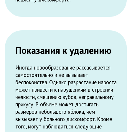
вызывает у больного дискомфорт. Кроме
того, могут наблюдаться следующие
симптомы:
Ноющая боль
Непостоянная напряженность в
месте появления остеофита
Показаниями к хирургическому устранению
остеофита считаются:
Значительные размеры опухоли
Подготовка к протезированию
Болевые ощущения и дискомфорт
Большая скорость разрастания
костно-хрящевой ткани