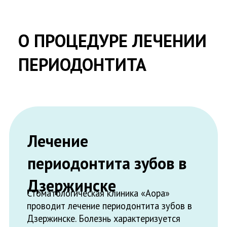
Лечение
периодонтита зубов в
Дзержинске
Стоматологическая клиника «Аора»
проводит лечение периодонтита зубов в
Дзержинске. Болезнь характеризуется
воспалением корня и околокорневых
тканей. Внешние заболевания полости рта
определить обычно несложно, но
внутренний характер его течения
значительно усложняет задачу. Справиться
с непростым случаем вам помогут наши
опытные специалисты, которые приложат
все усилия, чтобы вылечить и сохранить