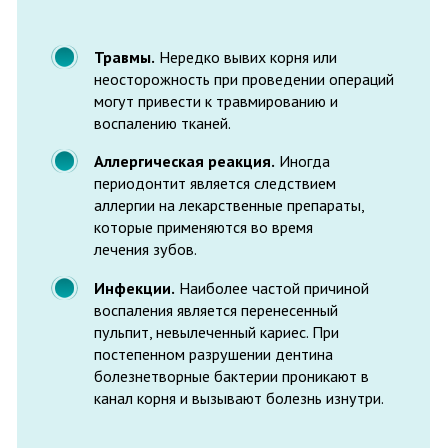
постепенном разрушении дентина
болезнетворные бактерии проникают в
канал корня и вызывают болезнь изнутри.
Воспаление корневой системы обычно
сопровождается следующими
симптомами:
Болезненные реакции на холодную и
горячую пищу
Неприятный запах изо рта
Нарушение жевательной функции, вызванное
болью при надкусывании пищи
Отечность щеки и десны, свищ, выделение
гнойного экссудата
Хроническая форма может обостряться в