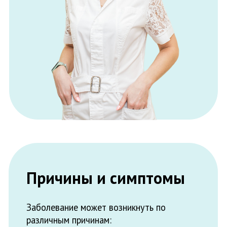
Причины и симптомы
Заболевание может возникнуть по
различным причинам:
Травмы.
Нередко вывих корня или
неосторожность при проведении операций
могут привести к травмированию и
воспалению тканей.
Аллергическая реакция.
Иногда
периодонтит является следствием
аллергии на лекарственные препараты,
которые применяются во время
лечения зубов.
Инфекции.
Наиболее частой причиной
воспаления является перенесенный
пульпит, невылеченный кариес. При